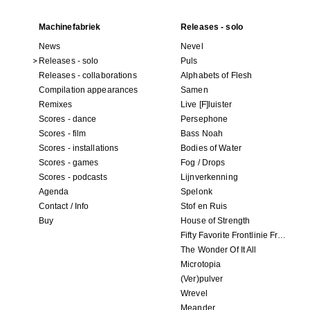
Machinefabriek
Releases - solo
News
Nevel
Releases - solo
Puls
Releases - collaborations
Alphabets of Flesh
Compilation appearances
Samen
Remixes
Live [F]luister
Scores - dance
Persephone
Scores - film
Bass Noah
Scores - installations
Bodies of Water
Scores - games
Fog / Drops
Scores - podcasts
Lijnverkenning
Agenda
Spelonk
Contact / Info
Stof en Ruis
Buy
House of Strength
Fifty Favorite Frontlinie Fragments
The Wonder Of It All
Microtopia
(Ver)pulver
Wrevel
Meander