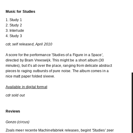
Music for Studies
1. Study 1
2. Study 2
3. Interlude
4. Study 3
cdr, self released, April 2010
A score for the performance 'Studies of a Figure in a Space',
directed by Bram Vreeswijk. This might be a short album (30
minutes), but it's all over the place, ranging from delicate abstract
pieces to raging outbursts of pure noise. The album comes in a
nice matt paper folded sleeve.
Available in digital format
cdr sold out
Reviews
Gonzo (circus)
Zoals meer recente Machinefabriek releases, begint 'Studies' zeer