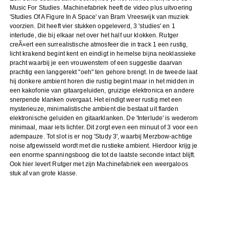
Music For Studies. Machinefabriek heeft de video plus uitvoering
'Studies Of A Figure In A Space' van Bram Vreeswijk van muziek
voorzien. Dit heeft vier stukken opgeleverd, 3 'studies' en 1
interlude, die bij elkaar net over het half uur klokken. Rutger
creÃ«ert een surrealistische atmosfeer die in track 1 een rustig,
licht krakend begint kent en eindigt in hemelse bijna neoklassieke
pracht waarbij je een vrouwenstem of een suggestie daarvan
prachtig een langgerekt "oeh" ten gehore brengt. In de tweede laat
hij donkere ambient horen die rustig begint maar in het midden in
een kakofonie van gitaargeluiden, gruizige elektronica en andere
snerpende klanken overgaat. Het eindigt weer rustig met een
mysterieuze, minimalistische ambient die bestaat uit flarden
elektronische geluiden en gitaarklanken. De 'Interlude' is wederom
minimaal, maar iets lichter. Dit zorgt even een minuut of 3 voor een
adempauze. Tot slot is er nog 'Study 3', waarbij Merzbow-achtige
noise afgewisseld wordt met die rustieke ambient. Hierdoor krijg je
een enorme spanningsboog die tot de laatste seconde intact blijft.
Ook hier levert Rutger met zijn Machinefabriek een weergaloos
stuk af van grote klasse.