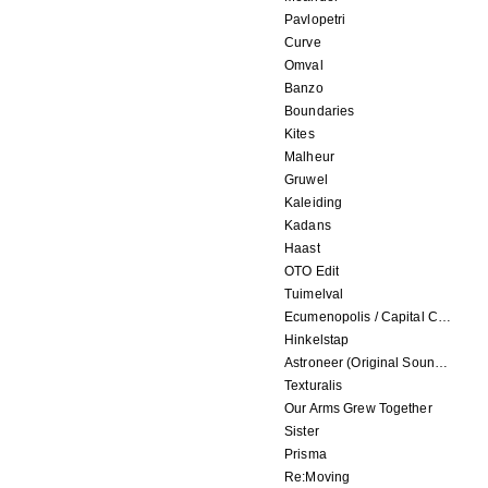
Pavlopetri
Curve
Omval
Banzo
Boundaries
Kites
Malheur
Gruwel
Kaleiding
Kadans
Haast
OTO Edit
Tuimelval
Ecumenopolis / Capital City (scores for installations by Elian Somers)
Hinkelstap
Astroneer (Original Soundtrack) LP
Texturalis
Our Arms Grew Together
Sister
Prisma
Re:Moving