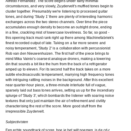
Alfredo Fernandez. The score begins under fairly minimal
circumstances, and very slowly, Zuydervelt's muffled tones begin to
cluster together. Presumably we're listening to processed guitar
tones, and during 'Study 1' there are plenty of interesting harmonic
exchanges across the two stereo channels. Over time the piece
accumulates enough density to become an outright drone, ending
in a fine, crackling mist of lowercase loveliness. So far, so good -
this opening track must rank right up there among Machinefabriek's
finest recorded output of late. Taking on a far more severe and
noisy temperament, 'Study 2' is a collaboration with percussionist
Rob van den Nieuwenhuizen. The first half of the piece brings to
mind Mika Vainio's coarsest analogue drones, making a towering
din that sounds a bit like the hum from the back of a refrigerator
amped up to eleven. For its second half the track takes on a more
subtle electroacoustic temperament, marrying high frequency tones
with intriguing rattling noises in the background. After this excellent
near quarter-hour piece, a three-minute interlude full of vague,
sparsely laid out bass tones arrives, setting us up for the incendiary
splurge of 'Study 3', which bombards the listener with soaring noise
textures that only just maintain the air of refinement and civility
characterising the rest of the score. More good stuff from the
irrepressible Zuydervelt.
Subjectivisten
Een echte soundtrack of score, hoe je het wilt noemen, is de cd-r