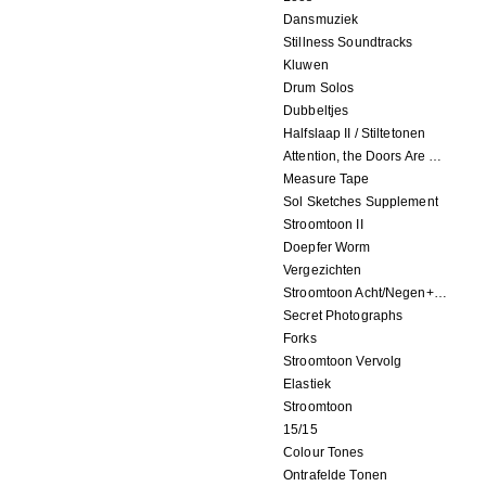
Dansmuziek
Stillness Soundtracks
Kluwen
Drum Solos
Dubbeltjes
Halfslaap II / Stiltetonen
Attention, the Doors Are Closing!
Measure Tape
Sol Sketches Supplement
Stroomtoon II
Doepfer Worm
Vergezichten
Stroomtoon Acht/Negen+Tien/Elf
Secret Photographs
Forks
Stroomtoon Vervolg
Elastiek
Stroomtoon
15/15
Colour Tones
Ontrafelde Tonen