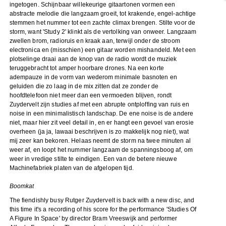
ingetogen. Schijnbaar willekeurige gitaartonen vormen een
abstracte melodie die langzaam groeit, tot krakende, engel-achtige
stemmen het nummer tot een zachte climax brengen. Stilte voor de
storm, want 'Study 2' klinkt als de vertolking van onweer. Langzaam
zwellen brom, radioruis en kraak aan, terwijl onder de stroom
electronica en (misschien) een gitaar worden mishandeld. Met een
plotselinge draai aan de knop van de radio wordt de muziek
teruggebracht tot amper hoorbare drones. Na een korte
adempauze in de vorm van wederom minimale basnoten en
geluiden die zo laag in de mix zitten dat ze zonder de
hoofdtelefoon niet meer dan een vermoeden blijven, rondt
Zuydervelt zijn studies af met een abrupte ontploffing van ruis en
noise in een minimalistisch landschap. De ene noise is de andere
niet, maar hier zit veel detail in, en er hangt een gevoel van erosie
overheen (ja ja, lawaai beschrijven is zo makkelijk nog niet), wat
mij zeer kan bekoren. Helaas neemt de storm na twee minuten al
weer af, en loopt het nummer langzaam de spanningsboog af, om
weer in vredige stilte te eindigen. Een van de betere nieuwe
Machinefabriek platen van de afgelopen tijd.
Boomkat
The fiendishly busy Rutger Zuydervelt is back with a new disc, and
this time it's a recording of his score for the performance 'Studies Of
A Figure In Space' by director Bram Vreeswijk and performer