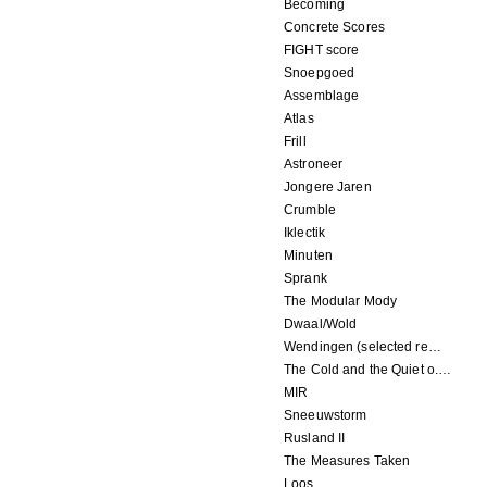
Becoming
Concrete Scores
FIGHT score
Snoepgoed
Assemblage
Atlas
Frill
Astroneer
Jongere Jaren
Crumble
Iklectik
Minuten
Sprank
The Modular Mody
Dwaal/Wold
Wendingen (selected remixes 2005-2015)
The Cold and the Quiet o.s.t.
MIR
Sneeuwstorm
Rusland II
The Measures Taken
Loos