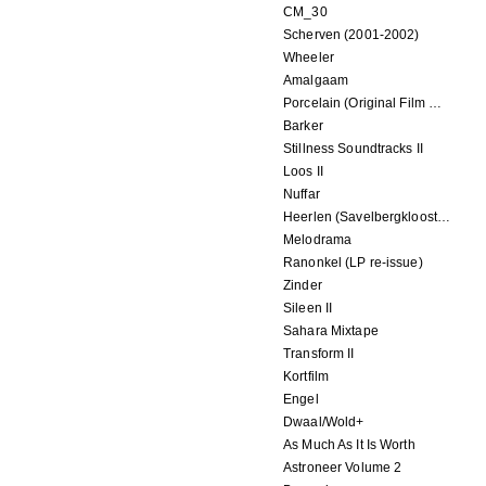
CM_30
Scherven (2001-2002)
Wheeler
Amalgaam
Porcelain (Original Film Soundtrack)
Barker
Stillness Soundtracks II
Loos II
Nuffar
Heerlen (Savelbergklooster, 31 August 2019)
Melodrama
Ranonkel (LP re-issue)
Zinder
Sileen II
Sahara Mixtape
Transform II
Kortfilm
Engel
Dwaal/Wold+
As Much As It Is Worth
Astroneer Volume 2