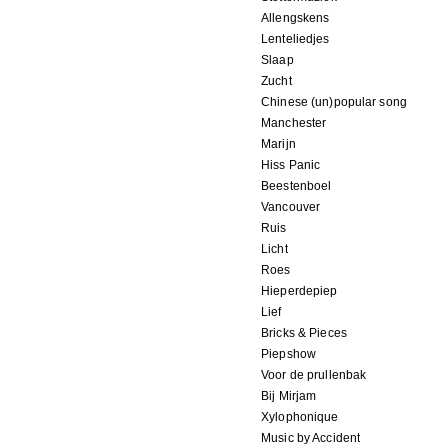
Allengskens
Lenteliedjes
Slaap
Zucht
Chinese (un)popular song
Manchester
Marijn
Hiss Panic
Beestenboel
Vancouver
Ruis
Licht
Roes
Hieperdepiep
Lief
Bricks & Pieces
Piepshow
Voor de prullenbak
Bij Mirjam
Xylophonique
Music by Accident