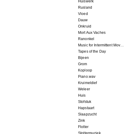
Huiswerk
Rusland
Vloed
Dauw
Onkruid
Mort Aux Vaches
Ranonkel
Music for Intermittent Movements
Tapes of the Day
Bijeen
Grom
Koploop
Piano.wav
Kruimeldief
Weleer
Huis
Stofstuk
Hapstaart
Slaapzucht
Zink
Flotter
Stottermuziek