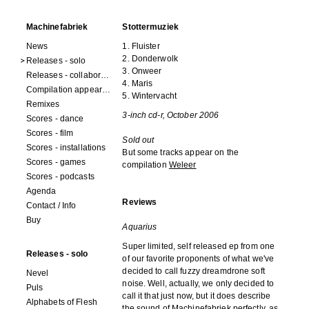
Machinefabriek
Stottermuziek
News
1. Fluister
2. Donderwolk
Releases - solo
3. Onweer
Releases - collaborations
4. Maris
Compilation appearances
5. Wintervacht
Remixes
3-inch cd-r, October 2006
Scores - dance
Scores - film
Sold out
Scores - installations
But some tracks appear on the
Scores - games
compilation
Weleer
Scores - podcasts
Agenda
Reviews
Contact / Info
Buy
Aquarius
Super limited, self released ep from one
Releases - solo
of our favorite proponents of what we've
decided to call fuzzy dreamdrone soft
Nevel
noise. Well, actually, we only decided to
Puls
call it that just now, but it does describe
Alphabets of Flesh
the sound of Machinefabriek perfectly, as