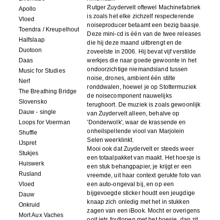
Rutger Zuydervelt oftewel Machinefabriek
Apollo
is zoals het elke zichzelf respecterende
Vloed
noiseproducer betaamt een bezig baasje.
Toendra / Kreupelhout
Deze mini-cd is één van de twee releases
Halfslaap
die hij deze maand uitbrengt en de
Duotoon
zoveelste in 2006. Hij bevat vijf verstilde
Daas
werkjes die naar goede gewoonte in het
ondoorzichtige niemandsland tussen
Music for Studies
noise, drones, ambient één stilte
Nerf
ronddwalen, hoewel je op Stottermuziek
The Breathing Bridge
de noisecomponent nauwelijks
Slovensko
terughoort. De muziek is zoals gewoonlijk
Dauw - single
van Zuydervelt alleen, behalve op
Loops for Voerman
'Donderwolk', waar de krassende en
onheilspellende viool van Marjolein
Shuffle
Selen weerklinkt.
IJspret
Mooi ook dat Zuydervelt er steeds weer
Stukjes
een totaalpakket van maakt. Het hoesje is
Huiswerk
een stuk behangpapier, je krijgt er een
Rusland
vreemde, uit haar context gerukte foto van
Vloed
een auto-ongeval bij, en op een
bijgevoegde sticker houdt een jeugdige
Dauw
knaap zich onledig met het in stukken
Onkruid
zagen van een iBook. Mocht er overigens
Mort Aux Vaches
ooit iets foutlopen met het hoesje, dan zit