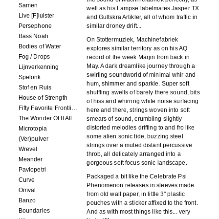
Samen
well as his Lampse labelmates Jasper TX
Live [F]luister
and Gultskra Artikler, all of whom traffic in
Persephone
similar droney drift...
Bass Noah
On Stottermuziek, Machinefabriek
Bodies of Water
explores similar territory as on his AQ
Fog / Drops
record of the week Marjin from back in
May. A dark dreamlike journey through a
Lijnverkenning
swirling soundworld of minimal whir and
Spelonk
hum, shimmer and sparkle. Super soft
Stof en Ruis
shuffling swells of barely there sound, bits
House of Strength
of hiss and whirring white noise surfacing
Fifty Favorite Frontlinie Fragments
here and there, strings woven into soft
The Wonder Of It All
smears of sound, crumbling slightly
distorted melodies drifting to and fro like
Microtopia
some alien sonic tide, buzzing steel
(Ver)pulver
strings over a muted distant percussive
Wrevel
throb, all delicately arranged into a
Meander
gorgeous soft focus sonic landscape.
Pavlopetri
Packaged a bit like the Celebrate Psi
Curve
Phenomenon releases in sleeves made
Omval
from old wall paper, in little 3" plastic
Banzo
pouches with a sticker affixed to the front.
Boundaries
And as with most things like this... very