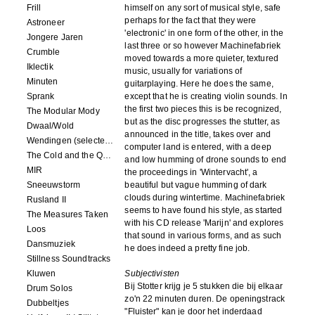
Frill
himself on any sort of musical style, safe
perhaps for the fact that they were
Astroneer
'electronic' in one form of the other, in the
Jongere Jaren
last three or so however Machinefabriek
Crumble
moved towards a more quieter, textured
Iklectik
music, usually for variations of
Minuten
guitarplaying. Here he does the same,
Sprank
except that he is creating violin sounds. In
the first two pieces this is be recognized,
The Modular Mody
but as the disc progresses the stutter, as
Dwaal/Wold
announced in the title, takes over and
Wendingen (selected remixes 2005-2015)
computer land is entered, with a deep
The Cold and the Quiet o.s.t.
and low humming of drone sounds to end
MIR
the proceedings in 'Wintervacht', a
Sneeuwstorm
beautiful but vague humming of dark
clouds during wintertime. Machinefabriek
Rusland II
seems to have found his style, as started
The Measures Taken
with his CD release 'Marijn' and explores
Loos
that sound in various forms, and as such
Dansmuziek
he does indeed a pretty fine job.
Stillness Soundtracks
Kluwen
Subjectivisten
Bij Stotter krijg je 5 stukken die bij elkaar
Drum Solos
zo'n 22 minuten duren. De openingstrack
Dubbeltjes
"Fluister" kan je door het inderdaad