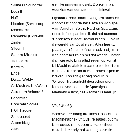
eerlijke minuten muziek. Donker, maar
Stillness Soundtracks II
voorzien van een streepje lichtinval.
Loos II
Nuffar
Hypnotiserend, maar evengoed aards en
doorkruist door de het fluwelen vioolspel
Heerlen (Savelbergklooster, 31 August 2019)
van Marjolein Selen. Hard en Spartaans
Melodrama
repetitief, nu pas lees ik dat het nummer
Ranonkel (LP re-issue)
'Donderwolk' heet. Toeval is een illusie in
Zinder
de wereld van Zuydervelt. Alles heeft zijn
Sileen II
plaats, zijn functie of soms ook niet, maar
Sahara Mixtape
dan hoort het zo en net dat weet hij, beter
dan wie ook. Er is altijd regen op komst
Transform II
bij Machinefabriek, maar de zon loert om
Kortfilm
de hoek. Klaar om in volle pracht open te
Engel
breken. Ironisch genoeg hoor ik in
Dwaal/Wold+
'Onweer' het zonlicht doorschemeren.
As Much As It Is Worth
Iemand voorspelde de Apocalyps.
Astroneer Volume 2
Niemand vlucht, het wachten is heerlijk
.
Becoming
Concrete Scores
Vital Weekly
FIGHT score
Somewhere along the lines I lost count of
Snoepgoed
Machinefabriek 3" CDR releases, but my
Assemblage
best guess it has been close to fifteen
Atlas
now. In the early not wanting to settle