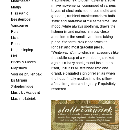
Machinefabriek, Stottermuziek is a suite
Manchester
in five movements, comprised of various
Marijn
layers of electronic sound both solid and
Hiss Panic
gaseous, ambient music somehow both
Beestenboel
static and narrative at the same time. The
Vancouver
mood, while always soothing, draws the
Ruis
listener in and makes him pay close
attention to the small evolutions taking
Licht
place. Stottermuziek closes with its
Roes
longest and most graceful piece,
Hieperdepiep
"Wintervacht", into which what sounds like
Lief
the subtle rasp of a violin being stroked
Bricks & Pieces
against a hazy background insinuates
Piepshow
itself, until it is all stretched into one
grand, elongated sigh of relief, as when
Voor de prullenbak
the head finally nestles into the pillow
Bij Mirjam
after a long, demanding day. Exquisitely
Xylophonique
rendered.
Music by Accident
Machinefabriek