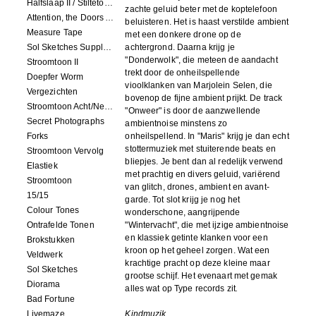
Halfslaap II / Stiltetonen
zachte geluid beter met de koptelefoon
Attention, the Doors Are Closing!
beluisteren. Het is haast verstilde ambient
Measure Tape
met een donkere drone op de
Sol Sketches Supplement
achtergrond. Daarna krijg je
"Donderwolk", die meteen de aandacht
Stroomtoon II
trekt door de onheilspellende
Doepfer Worm
vioolklanken van Marjolein Selen, die
Vergezichten
bovenop de fijne ambient prijkt. De track
Stroomtoon Acht/Negen+Tien/Elf
"Onweer" is door de aanzwellende
Secret Photographs
ambientnoise minstens zo
Forks
onheilspellend. In "Maris" krijg je dan echt
stottermuziek met stuiterende beats en
Stroomtoon Vervolg
bliepjes. Je bent dan al redelijk verwend
Elastiek
met prachtig en divers geluid, variërend
Stroomtoon
van glitch, drones, ambient en avant-
15/15
garde. Tot slot krijg je nog het
Colour Tones
wonderschone, aangrijpende
Ontrafelde Tonen
"Wintervacht", die met ijzige ambientnoise
en klassiek getinte klanken voor een
Brokstukken
kroon op het geheel zorgen. Wat een
Veldwerk
krachtige pracht op deze kleine maar
Sol Sketches
grootse schijf. Het evenaart met gemak
Diorama
alles wat op Type records zit
.
Bad Fortune
Livemaze
Kindmuzik