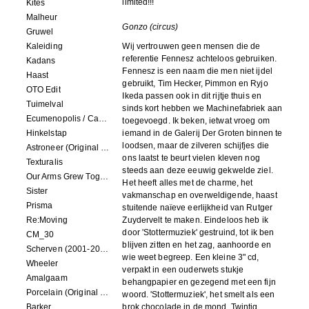
limited!!!
Kites
Malheur
Gonzo (circus)
Gruwel
Kaleiding
Wij vertrouwen geen mensen die de
referentie Fennesz achteloos gebruiken.
Kadans
Fennesz is een naam die men niet ijdel
Haast
gebruikt, Tim Hecker, Pimmon en Ryjo
OTO Edit
Ikeda passen ook in dit rijtje thuis en
Tuimelval
sinds kort hebben we Machinefabriek aan
Ecumenopolis / Capital City (scores for installations by Elian Somers)
toegevoegd. Ik beken, ietwat vroeg om
Hinkelstap
iemand in de Galerij Der Groten binnen te
loodsen, maar de zilveren schijfjes die
Astroneer (Original Soundtrack) LP
ons laatst te beurt vielen kleven nog
Texturalis
steeds aan deze eeuwig gekwelde ziel.
Our Arms Grew Together
Het heeft alles met de charme, het
Sister
vakmanschap en overweldigende, haast
Prisma
stuitende naïeve eerlijkheid van Rutger
Re:Moving
Zuydervelt te maken. Eindeloos heb ik
door 'Stottermuziek' gestruind, tot ik ben
CM_30
blijven zitten en het zag, aanhoorde en
Scherven (2001-2002)
wie weet begreep. Een kleine 3" cd,
Wheeler
verpakt in een ouderwets stukje
Amalgaam
behangpapier en gezegend met een fijn
Porcelain (Original Film Soundtrack)
woord. 'Stottermuziek', het smelt als een
Barker
brok chocolade in de mond. Twintig