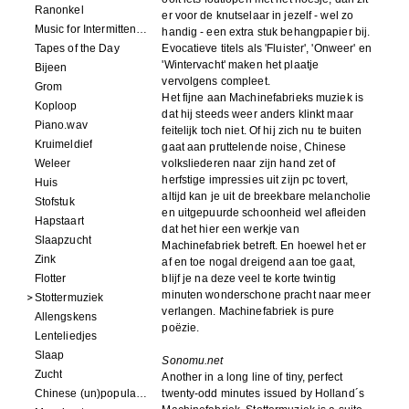
Ranonkel
er voor de knutselaar in jezelf - wel zo
Music for Intermittent Movements
handig - een extra stuk behangpapier bij.
Tapes of the Day
Evocatieve titels als 'Fluister', 'Onweer' en
'Wintervacht' maken het plaatje
Bijeen
vervolgens compleet.
Grom
Het fijne aan Machinefabrieks muziek is
Koploop
dat hij steeds weer anders klinkt maar
Piano.wav
feitelijk toch niet. Of hij zich nu te buiten
Kruimeldief
gaat aan pruttelende noise, Chinese
Weleer
volksliederen naar zijn hand zet of
herfstige impressies uit zijn pc tovert,
Huis
altijd kan je uit de breekbare melancholie
Stofstuk
en uitgepuurde schoonheid wel afleiden
Hapstaart
dat het hier een werkje van
Slaapzucht
Machinefabriek betreft. En hoewel het er
Zink
af en toe nogal dreigend aan toe gaat,
Flotter
blijf je na deze veel te korte twintig
minuten wonderschone pracht naar meer
Stottermuziek
verlangen. Machinefabriek is pure
Allengskens
poëzie.
Lenteliedjes
Slaap
Sonomu.net
Zucht
Another in a long line of tiny, perfect
Chinese (un)popular song
twenty-odd minutes issued by Holland´s